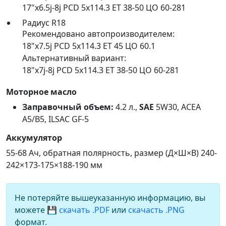
17"x6.5j-8j PCD 5x114.3 ET 38-50 ЦО 60-281
Радиус R18
Рекомендовано автопроизводителем:
18"x7.5j PCD 5x114.3 ET 45 ЦО 60.1
Альтернативный вариант:
18"x7j-8j PCD 5x114.3 ET 38-50 ЦО 60-281
Моторное масло
Заправочный объем:
4.2 л.,
SAE
5W30, ACEA
A5/B5, ILSAC GF-5
Аккумулятор
55-68 Ач, обратная полярность, размер (Д×Ш×В) 240-
242×173-175×188-190 мм
Не потеряйте вышеуказанную информацию, вы
можете
💾 скачать .PDF
или
скачасть .PNG
формат.