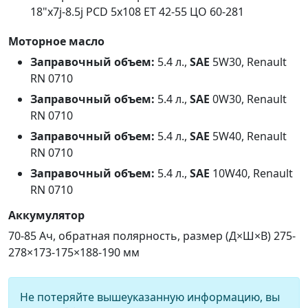
18"x7j-8.5j PCD 5x108 ET 42-55 ЦО 60-281
Моторное масло
Заправочный объем:
5.4 л.,
SAE
5W30, Renault
RN 0710
Заправочный объем:
5.4 л.,
SAE
0W30, Renault
RN 0710
Заправочный объем:
5.4 л.,
SAE
5W40, Renault
RN 0710
Заправочный объем:
5.4 л.,
SAE
10W40, Renault
RN 0710
Аккумулятор
70-85 Ач, обратная полярность, размер (Д×Ш×В) 275-
278×173-175×188-190 мм
Не потеряйте вышеуказанную информацию, вы