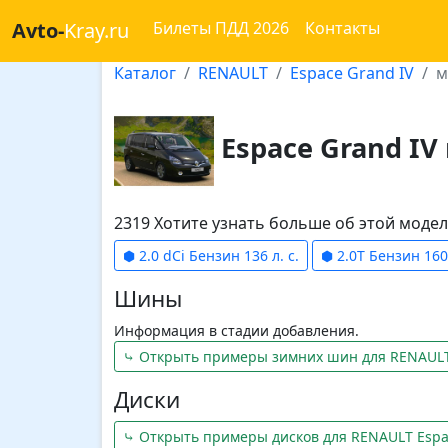
Avto-
Kray.ru
Билеты ПДД 2026
Контакты
Каталог
RENAULT
Espace Grand IV
м
Espace Grand IV
2319 Хотите узнать больше об этой мод
⬢ 2.0 dCi Бензин 136 л. с.
⬢ 2.0T Бензин 160-
Шины
Информация в стадии добавления.
⤷ Открыть примеры зимних шин для RENAULT 
Диски
⤷ Открыть примеры дисков для RENAULT Espa