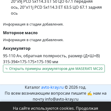
20"x9j PCD 5x114.3 ET 50 ЦО 67.1 передняя
ось
,
20"x11j PCD 5x114.3 ET 63.5 ЦО 67.1 задняя
ось
Информация в стадии добавления.
Моторное масло
Информация в стадии добавления.
Аккумулятор
95-110 Ач, обратная полярность, размер (Д×Ш×В)
315-394×175-175×175-190 мм
⤷ Открыть примеры аккумуляторов для MASERATI MC20
Каталог
avto-kray.ru
© 2026 год.
По всем возникающим вопросам пишите ✍ нам на
почту info@avto-kray.ru
Согласно закону №436-ФЗ, на сайте нет информации,
На сайте используются cookies. Продолжая
которая может причинить вред здоровью и развитию