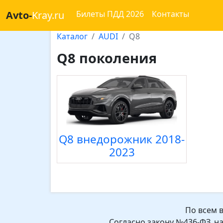
Avto-
Kray.ru
Билеты ПДД 2026
Контакты
Каталог
AUDI
Q8
Q8 поколения
Q8 внедорожник 2018-
2023
По всем 
Согласно закону №436-ФЗ, н