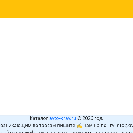
Каталог
avto-kray.ru
© 2026 год.
возникающим вопросам пишите ✍ нам на почту info@avt
а сайте нет информации, которая может причинить вред