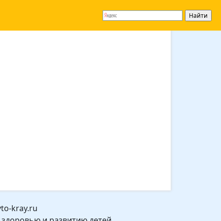
o-kray.ru
 здоровью и развитию детей.