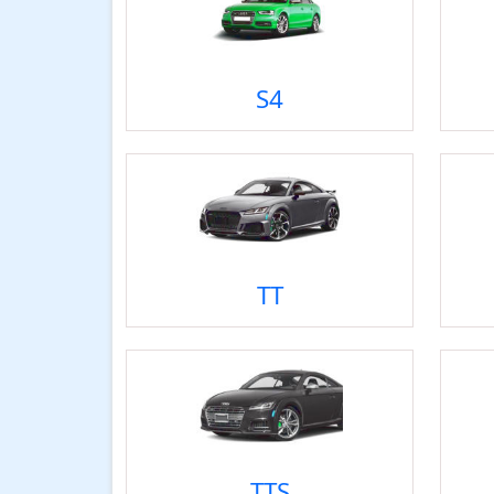
S4
TT
TTS