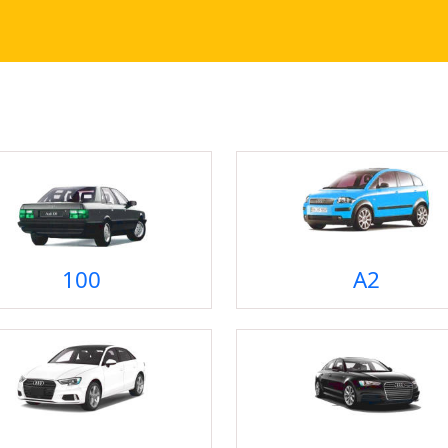
100
A2