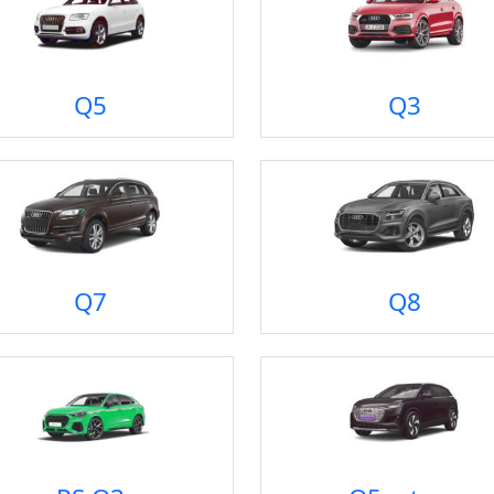
Q5
Q3
Q7
Q8