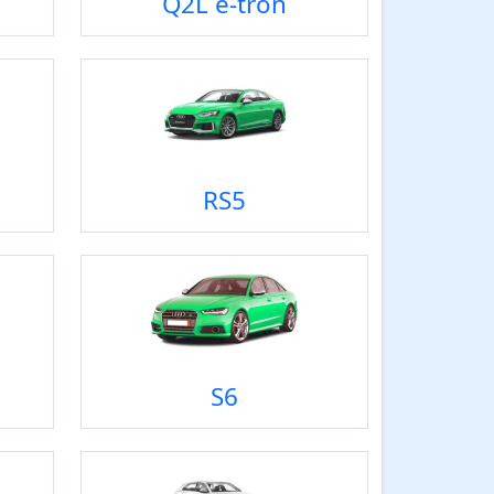
Q2L e-tron
RS5
S6