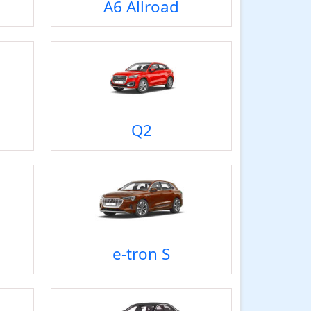
A6 Allroad
Q2
e-tron S