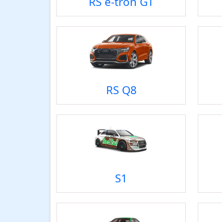
RS e-tron GT
RS Q8
S1