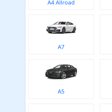
A4 Allroad
A7
A5