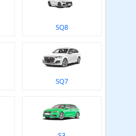
SQ8
SQ7
S3