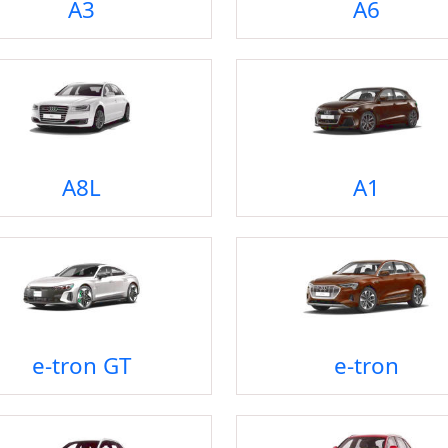
A3
A6
A8L
A1
e-tron GT
e-tron