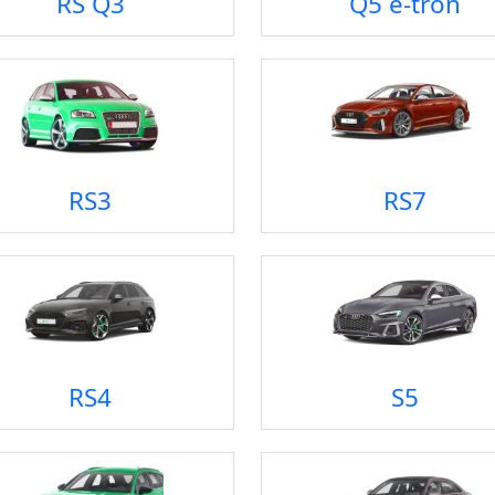
RS Q3
Q5 e-tron
RS3
RS7
RS4
S5