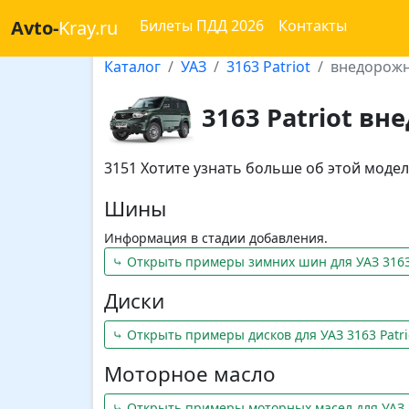
Avto-
Kray.ru
Билеты ПДД 2026
Контакты
Каталог
УАЗ
3163 Patriot
внедорожни
3163 Patriot вн
3151 Хотите узнать больше об этой мод
Шины
Информация в стадии добавления.
⤷ Открыть примеры зимних шин для УАЗ 3163 
Диски
⤷ Открыть примеры дисков для УАЗ 3163 Patri
Моторное масло
⤷ Открыть примеры моторных масел для УАЗ 3