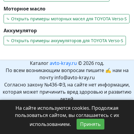
Моторное масло
⤷ Открыть примеры моторных масел для TOYOTA Verso-S
Аккумулятор
⤷ Открыть примеры аккумуляторов для TOYOTA Verso-S
Каталог
avto-kray.ru
© 2026 год.
По всем возникающим вопросам пишите ✍ нам на
почту info@avto-kray.ru
Согласно закону №436-ФЗ, на сайте нет информации,
которая может причинить вред здоровью и развитию
детей.
Рекомендуемый возраст 12+.
На сайте используются cookies. Продолжая
пользоваться сайтом, вы соглашаетесь с их
использованием.
Принять