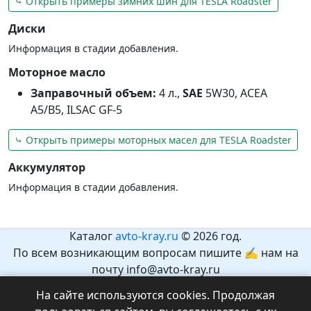
⤷ Открыть примеры зимних шин для TESLA Roadster
Диски
Информация в стадии добавления.
Моторное масло
Заправочный объем:
4 л.,
SAE
5W30, ACEA
A5/B5, ILSAC GF-5
⤷ Открыть примеры моторных масел для TESLA Roadster
Аккумулятор
Информация в стадии добавления.
Каталог
avto-kray.ru
© 2026 год.
По всем возникающим вопросам пишите ✍ нам на
почту info@avto-kray.ru
Согласно закону №436-ФЗ, на сайте нет информации,
На сайте используются cookies. Продолжая
которая может причинить вред здоровью и развитию