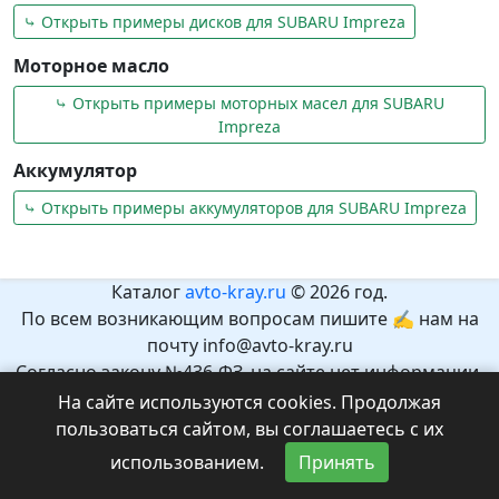
⤷ Открыть примеры дисков для SUBARU Impreza
Моторное масло
⤷ Открыть примеры моторных масел для SUBARU
Impreza
Аккумулятор
⤷ Открыть примеры аккумуляторов для SUBARU Impreza
Каталог
avto-kray.ru
© 2026 год.
По всем возникающим вопросам пишите ✍ нам на
почту info@avto-kray.ru
Согласно закону №436-ФЗ, на сайте нет информации,
которая может причинить вред здоровью и развитию
На сайте используются cookies. Продолжая
детей.
пользоваться сайтом, вы соглашаетесь с их
Рекомендуемый возраст 12+.
использованием.
Принять