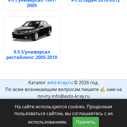
9-5 I универсал 1997-
9-5 II седан 2010-2012
2005
9-5 I/универсал
рестайлинг 2005-2010
Каталог
avto-kray.ru
© 2026 год.
По всем возникающим вопросам пишите ✍ нам на
почту info@avto-kray.ru
Согласно закону №436-ФЗ, на сайте нет информации,
На сайте используются cookies. Продолжая
которая может причинить вред здоровью и развитию
пользоваться сайтом, вы соглашаетесь с их
детей.
использованием.
Принять
Рекомендуемый возраст 12+.