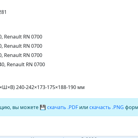
281
, Renault RN 0700
, Renault RN 0700
, Renault RN 0700
0, Renault RN 0700
Д×Ш×В) 240-242×173-175×188-190 мм
цию, вы можете
💾 скачать .PDF
или
скачасть .PNG
форм