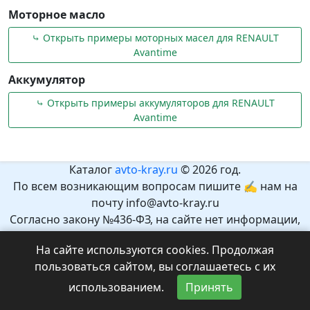
Моторное масло
⤷ Открыть примеры моторных масел для RENAULT
Avantime
Аккумулятор
⤷ Открыть примеры аккумуляторов для RENAULT
Avantime
Каталог
avto-kray.ru
© 2026 год.
По всем возникающим вопросам пишите ✍ нам на
почту info@avto-kray.ru
Согласно закону №436-ФЗ, на сайте нет информации,
которая может причинить вред здоровью и развитию
На сайте используются cookies. Продолжая
детей.
пользоваться сайтом, вы соглашаетесь с их
Рекомендуемый возраст 12+.
использованием.
Принять