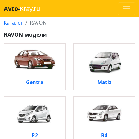
Avto-
Kray.ru
Каталог
RAVON
RAVON модели
Gentra
Matiz
R2
R4