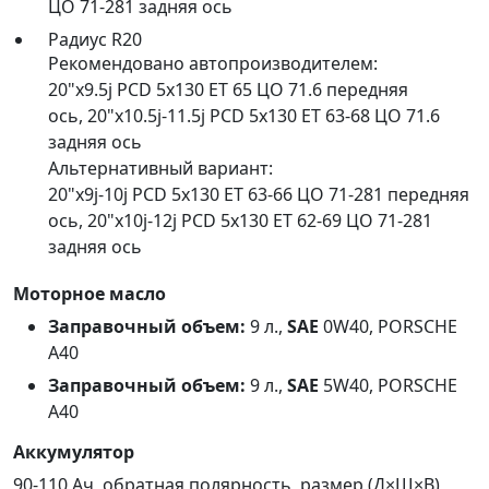
ЦО 71-281 задняя ось
Радиус R20
Рекомендовано автопроизводителем:
20"x9.5j PCD 5x130 ET 65 ЦО 71.6 передняя
ось
,
20"x10.5j-11.5j PCD 5x130 ET 63-68 ЦО 71.6
задняя ось
Альтернативный вариант:
20"x9j-10j PCD 5x130 ET 63-66 ЦО 71-281 передняя
ось
,
20"x10j-12j PCD 5x130 ET 62-69 ЦО 71-281
задняя ось
Моторное масло
Заправочный объем:
9 л.,
SAE
0W40, PORSCHE
А40
Заправочный объем:
9 л.,
SAE
5W40, PORSCHE
А40
Аккумулятор
90-110 Ач, обратная полярность, размер (Д×Ш×В)