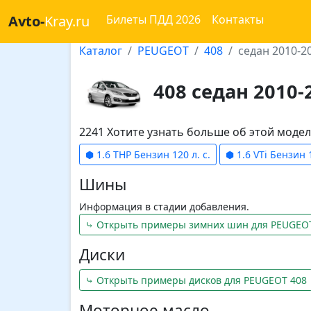
Avto-
Kray.ru
Билеты ПДД 2026
Контакты
Каталог
PEUGEOT
408
седан 2010-2
408 седан 2010-
2241 Хотите узнать больше об этой мод
⬢ 1.6 THP Бензин 120 л. с.
⬢ 1.6 VTi Бензин 1
Шины
Информация в стадии добавления.
⤷ Открыть примеры зимних шин для PEUGEO
Диски
⤷ Открыть примеры дисков для PEUGEOT 408
Моторное масло