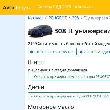
Avto-
Kray.ru
Билеты ПДД 2026
Контакты
Каталог
PEUGEOT
308
II универсал 
308 II универса
2199 Хотите узнать больше об этой мод
⬢ 1.6 THP Бензин 165 л. с.
⬢ 2.0 HDi FAP Диз
Шины
Информация в стадии добавления.
⤷ Открыть примеры зимних шин для PEUGEO
Диски
⤷ Открыть примеры дисков для PEUGEOT 308
Моторное масло