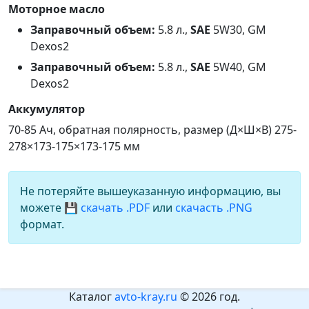
Моторное масло
Заправочный объем:
5.8 л.,
SAE
5W30, GM
Dexos2
Заправочный объем:
5.8 л.,
SAE
5W40, GM
Dexos2
Аккумулятор
70-85 Ач, обратная полярность, размер (Д×Ш×В) 275-
278×173-175×173-175 мм
Не потеряйте вышеуказанную информацию, вы
можете
💾 скачать .PDF
или
скачасть .PNG
формат.
Каталог
avto-kray.ru
© 2026 год.