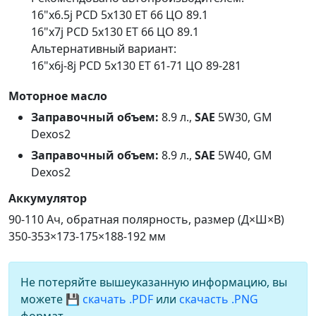
16"x6.5j PCD 5x130 ET 66 ЦО 89.1
16"x7j PCD 5x130 ET 66 ЦО 89.1
Альтернативный вариант:
16"x6j-8j PCD 5x130 ET 61-71 ЦО 89-281
Моторное масло
Заправочный объем:
8.9 л.,
SAE
5W30, GM
Dexos2
Заправочный объем:
8.9 л.,
SAE
5W40, GM
Dexos2
Аккумулятор
90-110 Ач, обратная полярность, размер (Д×Ш×В)
350-353×173-175×188-192 мм
Не потеряйте вышеуказанную информацию, вы
можете
💾 скачать .PDF
или
скачасть .PNG