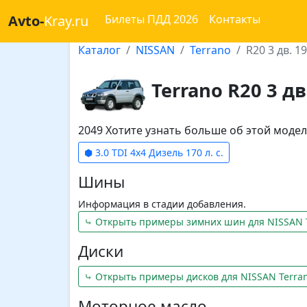
Avto-
Kray.ru
Билеты ПДД 2026
Контакты
Каталог
NISSAN
Terrano
R20 3 дв. 1
Terrano R20 3 дв
2049 Хотите узнать больше об этой мод
⬢ 3.0 TDI 4x4 Дизель 170 л. с.
Шины
Информация в стадии добавления.
⤷ Открыть примеры зимних шин для NISSAN 
Диски
⤷ Открыть примеры дисков для NISSAN Terra
Моторное масло