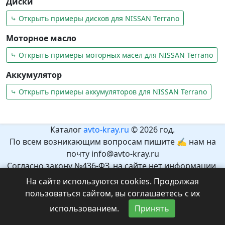
Диски
⤷ Открыть примеры дисков для NISSAN Terrano
Моторное масло
⤷ Открыть примеры моторных масел для NISSAN Terrano
Аккумулятор
⤷ Открыть примеры аккумуляторов для NISSAN Terrano
Каталог
avto-kray.ru
© 2026 год.
По всем возникающим вопросам пишите ✍ нам на
почту info@avto-kray.ru
Согласно закону №436-ФЗ, на сайте нет информации,
которая может причинить вред здоровью и развитию
На сайте используются cookies. Продолжая
детей.
пользоваться сайтом, вы соглашаетесь с их
Рекомендуемый возраст 12+.
использованием.
Принять