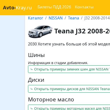
Avto-
Kray.ru
Билеты ПДД 2026
Контакты
Каталог
NISSAN
Teana
J32 2008-2014
Teana J32 2008-
2030 Хотите узнать больше об этой мод
Шины
Информация в стадии добавления.
⤷ Открыть примеры зимних шин для NISSAN 
Диски
⤷ Открыть примеры дисков для NISSAN Teana
Моторное масло
⤷ Открыть примеры моторных масел для NIS