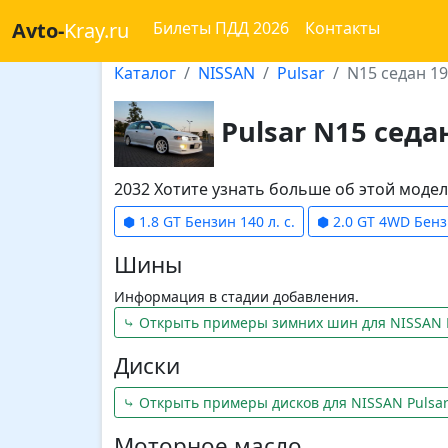
Avto-
Kray.ru
Билеты ПДД 2026
Контакты
Каталог
NISSAN
Pulsar
N15 седан 1
Pulsar N15 седа
2032 Хотите узнать больше об этой мод
⬢ 1.8 GT Бензин 140 л. с.
⬢ 2.0 GT 4WD Бензи
Шины
Информация в стадии добавления.
⤷ Открыть примеры зимних шин для NISSAN 
Диски
⤷ Открыть примеры дисков для NISSAN Pulsa
Моторное масло