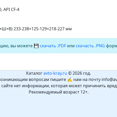
, API CF-4
Д×Ш×В) 233-238×125-129×218-227 мм
цию, вы можете
💾 скачать .PDF
или
скачасть .PNG
форм
Каталог
avto-kray.ru
© 2026 год.
возникающим вопросам пишите ✍ нам на почту info@avt
а сайте нет информации, которая может причинить вред
Рекомендуемый возраст 12+.