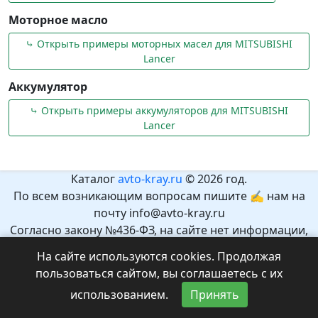
Моторное масло
⤷ Открыть примеры моторных масел для MITSUBISHI
Lancer
Аккумулятор
⤷ Открыть примеры аккумуляторов для MITSUBISHI
Lancer
Каталог
avto-kray.ru
© 2026 год.
По всем возникающим вопросам пишите ✍ нам на
почту info@avto-kray.ru
Согласно закону №436-ФЗ, на сайте нет информации,
которая может причинить вред здоровью и развитию
На сайте используются cookies. Продолжая
детей.
пользоваться сайтом, вы соглашаетесь с их
Рекомендуемый возраст 12+.
использованием.
Принять