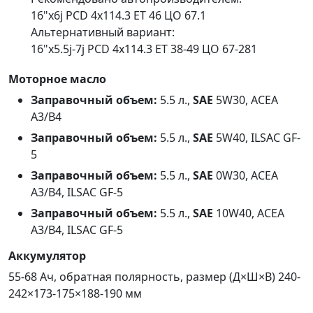
16"x6j PCD 4x114.3 ET 46 ЦО 67.1
Альтернативный вариант:
16"x5.5j-7j PCD 4x114.3 ET 38-49 ЦО 67-281
Моторное масло
Заправочный объем:
5.5 л.,
SAE
5W30, ACEA
A3/B4
Заправочный объем:
5.5 л.,
SAE
5W40, ILSAC GF-
5
Заправочный объем:
5.5 л.,
SAE
0W30, ACEA
A3/B4, ILSAC GF-5
Заправочный объем:
5.5 л.,
SAE
10W40, ACEA
A3/B4, ILSAC GF-5
Аккумулятор
55-68 Ач, обратная полярность, размер (Д×Ш×В) 240-
242×173-175×188-190 мм