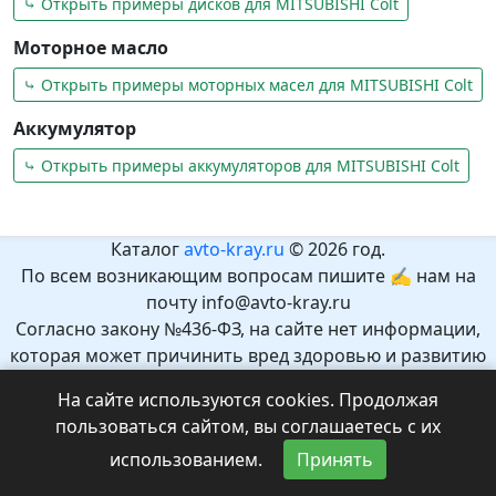
⤷ Открыть примеры дисков для MITSUBISHI Colt
Моторное масло
⤷ Открыть примеры моторных масел для MITSUBISHI Colt
Аккумулятор
⤷ Открыть примеры аккумуляторов для MITSUBISHI Colt
Каталог
avto-kray.ru
© 2026 год.
По всем возникающим вопросам пишите ✍ нам на
почту info@avto-kray.ru
Согласно закону №436-ФЗ, на сайте нет информации,
которая может причинить вред здоровью и развитию
детей.
На сайте используются cookies. Продолжая
Рекомендуемый возраст 12+.
пользоваться сайтом, вы соглашаетесь с их
использованием.
Принять