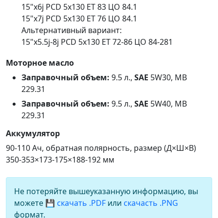
15"x6j PCD 5x130 ET 83 ЦО 84.1
15"x7j PCD 5x130 ET 76 ЦО 84.1
Альтернативный вариант:
15"x5.5j-8j PCD 5x130 ET 72-86 ЦО 84-281
Моторное масло
Заправочный объем:
9.5 л.,
SAE
5W30, MB
229.31
Заправочный объем:
9.5 л.,
SAE
5W40, MB
229.31
Аккумулятор
90-110 Ач, обратная полярность, размер (Д×Ш×В)
350-353×173-175×188-192 мм
Не потеряйте вышеуказанную информацию, вы
можете
💾 скачать .PDF
или
скачасть .PNG
формат.