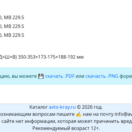
, MB 229.5
, MB 229.5
, MB 229.5
(Д×Ш×В) 350-353×173-175×188-192 мм
цию, вы можете
💾 скачать .PDF
или
скачасть .PNG
форм
Каталог
avto-kray.ru
© 2026 год.
возникающим вопросам пишите ✍ нам на почту info@avt
а сайте нет информации, которая может причинить вред
Рекомендуемый возраст 12+.