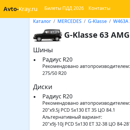
Avto-
Kray.ru
Билеты ПДД 2026
Контакты
Каталог
MERCEDES
G-Klasse
W463A 
G-Klasse 63 AMG 
Шины
Радиус R20
Рекомендовано автопроизводителем:
275/50 R20
Диски
Радиус R20
Рекомендовано автопроизводителем:
20"x9.5j PCD 5x130 ET 35 ЦО 84.1
Альтернативный вариант:
20"x9j-10j PCD 5x130 ET 32-38 ЦО 84-28