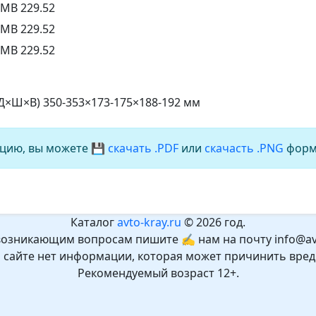
MB 229.52
MB 229.52
MB 229.52
(Д×Ш×В) 350-353×173-175×188-192 мм
цию, вы можете
💾 скачать .PDF
или
скачасть .PNG
форм
Каталог
avto-kray.ru
© 2026 год.
возникающим вопросам пишите ✍ нам на почту info@avt
а сайте нет информации, которая может причинить вред
Рекомендуемый возраст 12+.