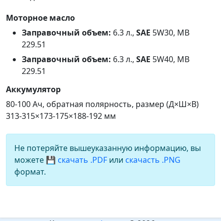
Моторное масло
Заправочный объем:
6.3 л.,
SAE
5W30, MB
229.51
Заправочный объем:
6.3 л.,
SAE
5W40, MB
229.51
Аккумулятор
80-100 Ач, обратная полярность, размер (Д×Ш×В)
313-315×173-175×188-192 мм
Не потеряйте вышеуказанную информацию, вы
можете
💾 скачать .PDF
или
скачасть .PNG
формат.