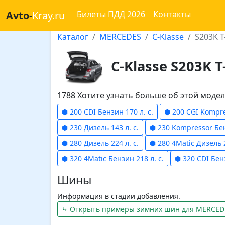
Avto-
Kray.ru
Билеты ПДД 2026
Контакты
Каталог
MERCEDES
C-Klasse
S203K T
C-Klasse S203K T
1788 Хотите узнать больше об этой мод
⬢ 200 CDI Бензин 170 л. с.
⬢ 200 CGI Kompre
⬢ 230 Дизель 143 л. с.
⬢ 230 Kompressor Бен
⬢ 280 Дизель 224 л. с.
⬢ 280 4Matic Дизель 2
⬢ 320 4Matic Бензин 218 л. с.
⬢ 320 CDI Бенз
Шины
Информация в стадии добавления.
⤷ Открыть примеры зимних шин для MERCEDE