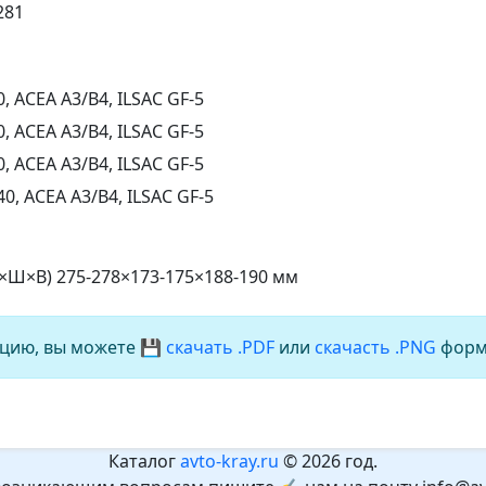
281
 ACEA A3/B4, ILSAC GF-5
 ACEA A3/B4, ILSAC GF-5
 ACEA A3/B4, ILSAC GF-5
0, ACEA A3/B4, ILSAC GF-5
Д×Ш×В) 275-278×173-175×188-190 мм
цию, вы можете
💾 скачать .PDF
или
скачасть .PNG
форм
Каталог
avto-kray.ru
© 2026 год.