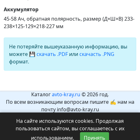
Аккумулятор
45-58 Ач, обратная полярность, размер (Д×Ш×В) 233-
238×125-129×218-227 мм
Не потеряйте вышеуказанную информацию, вы
можете
💾 скачать .PDF
или
скачасть .PNG
формат.
Каталог
avto-kray.ru
© 2026 год.
По всем возникающим вопросам пишите ✍ нам на
почту info@avto-kray.ru
Согласно закону №436-ФЗ, на сайте нет информации,
На сайте используются cookies. Продолжая
которая может причинить вред здоровью и развитию
пользоваться сайтом, вы соглашаетесь с их
детей.
использованием.
Принять
Рекомендуемый возраст 12+.