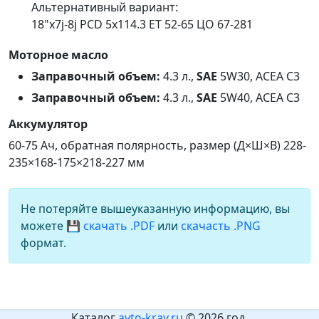
Альтернативный вариант:
18"x7j-8j PCD 5x114.3 ET 52-65 ЦО 67-281
Моторное масло
Заправочный объем:
4.3 л.,
SAE
5W30, ACEA C3
Заправочный объем:
4.3 л.,
SAE
5W40, ACEA C3
Аккумулятор
60-75 Ач, обратная полярность, размер (Д×Ш×В) 228-
235×168-175×218-227 мм
Не потеряйте вышеуказанную информацию, вы
можете
💾 скачать .PDF
или
скачасть .PNG
формат.
Каталог
avto-kray.ru
© 2026 год.