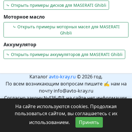
⤷ Открыть примеры дисков для MASERATI Ghibli
Моторное масло
⤷ Открыть примеры моторных масел для MASERATI
Ghibli
Аккумулятор
⤷ Открыть примеры аккумуляторов для MASERATI Ghibli
Каталог
avto-kray.ru
© 2026 год.
По всем возникающим вопросам пишите ✍ нам на
почту info@avto-kray.ru
Согласно закону №436-ФЗ, на сайте нет информации,
которая может причинить вред здоровью и развитию
На сайте используются cookies. Продолжая
детей.
пользоваться сайтом, вы соглашаетесь с их
Рекомендуемый возраст 12+.
использованием.
Принять