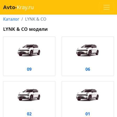
Avto-
Kray.ru
Каталог
LYNK & CO
LYNK & CO модели
09
06
02
01