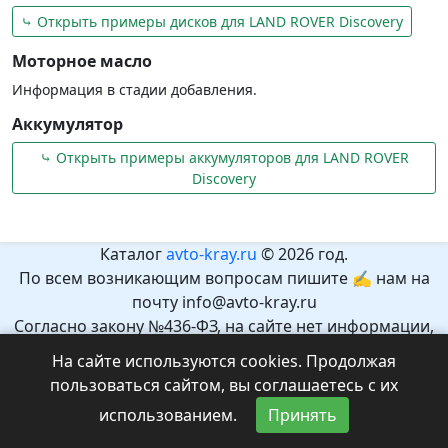
⤷ Открыть примеры дисков для LAND ROVER Discovery
Моторное масло
Информация в стадии добавления.
Аккумулятор
⤷ Открыть примеры аккумуляторов для LAND ROVER
Discovery
Каталог
avto-kray.ru
© 2026 год.
По всем возникающим вопросам пишите ✍ нам на
почту info@avto-kray.ru
Согласно закону №436-ФЗ, на сайте нет информации,
которая может причинить вред здоровью и развитию
На сайте используются cookies. Продолжая
детей.
пользоваться сайтом, вы соглашаетесь с их
Рекомендуемый возраст 12+.
использованием.
Принять