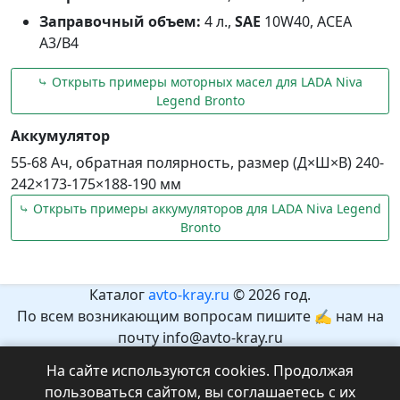
Заправочный объем:
4 л.,
SAE
10W40, ACEA
A3/B4
⤷ Открыть примеры моторных масел для LADA Niva
Legend Bronto
Аккумулятор
55-68 Ач, обратная полярность, размер (Д×Ш×В) 240-
242×173-175×188-190 мм
⤷ Открыть примеры аккумуляторов для LADA Niva Legend
Bronto
Каталог
avto-kray.ru
© 2026 год.
По всем возникающим вопросам пишите ✍ нам на
почту info@avto-kray.ru
Согласно закону №436-ФЗ, на сайте нет информации,
На сайте используются cookies. Продолжая
которая может причинить вред здоровью и развитию
пользоваться сайтом, вы соглашаетесь с их