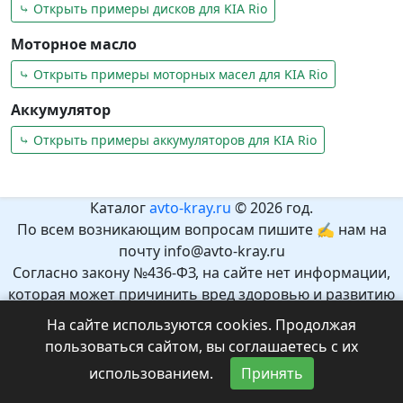
⤷ Открыть примеры дисков для KIA Rio
Моторное масло
⤷ Открыть примеры моторных масел для KIA Rio
Аккумулятор
⤷ Открыть примеры аккумуляторов для KIA Rio
Каталог
avto-kray.ru
© 2026 год.
По всем возникающим вопросам пишите ✍ нам на
почту info@avto-kray.ru
Согласно закону №436-ФЗ, на сайте нет информации,
которая может причинить вред здоровью и развитию
детей.
На сайте используются cookies. Продолжая
Рекомендуемый возраст 12+.
пользоваться сайтом, вы соглашаетесь с их
использованием.
Принять