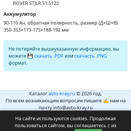
ROVER STJLR.51.5122
Аккумулятор
90-110 Ач, обратная полярность, размер (Д×Ш×В)
350-353×173-175×188-192 мм
Не потеряйте вышеуказанную информацию, вы
можете
💾 скачать .PDF
или
скачасть .PNG
формат.
Каталог
avto-kray.ru
© 2026 год.
По всем возникающим вопросам пишите ✍ нам на
почту info@avto-kray.ru
Согласно закону №436-ФЗ, на сайте нет информации,
На сайте используются cookies. Продолжая
которая может причинить вред здоровью и развитию
пользоваться сайтом, вы соглашаетесь с их
детей.