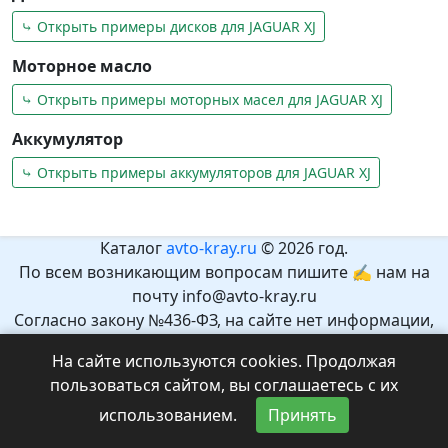
⤷ Открыть примеры дисков для JAGUAR XJ
Моторное масло
⤷ Открыть примеры моторных масел для JAGUAR XJ
Аккумулятор
⤷ Открыть примеры аккумуляторов для JAGUAR XJ
Каталог
avto-kray.ru
© 2026 год.
По всем возникающим вопросам пишите ✍ нам на
почту info@avto-kray.ru
Согласно закону №436-ФЗ, на сайте нет информации,
которая может причинить вред здоровью и развитию
На сайте используются cookies. Продолжая
детей.
пользоваться сайтом, вы соглашаетесь с их
Рекомендуемый возраст 12+.
использованием.
Принять