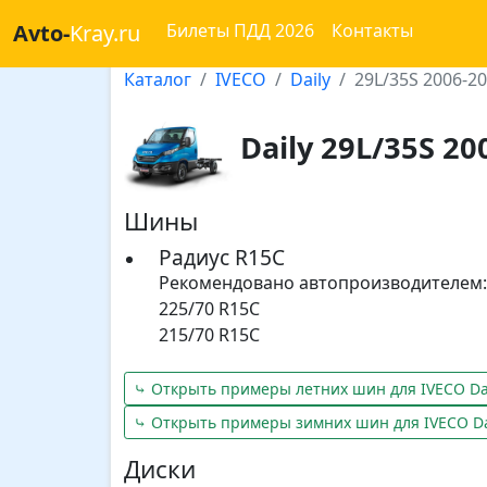
Avto-
Kray.ru
Билеты ПДД 2026
Контакты
Каталог
IVECO
Daily
29L/35S 2006-2
Daily 29L/35S 20
Шины
Радиус R15C
Рекомендовано автопроизводителем:
225/70 R15C
215/70 R15C
⤷ Открыть примеры летних шин для IVECO Da
⤷ Открыть примеры зимних шин для IVECO Da
Диски