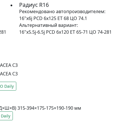
Радиус R16
Рекомендовано автопроизводителем:
16"x6j PCD 6x125 ET 68 ЦО 74.1
Альтернативный вариант:
281
16"x5.5j-6.5j PCD 6x120 ET 65-71 ЦО 74-281
ACEA C3
ACEA C3
O Daily
(Д×Ш×В) 315-394×175-175×190-190 мм
Daily