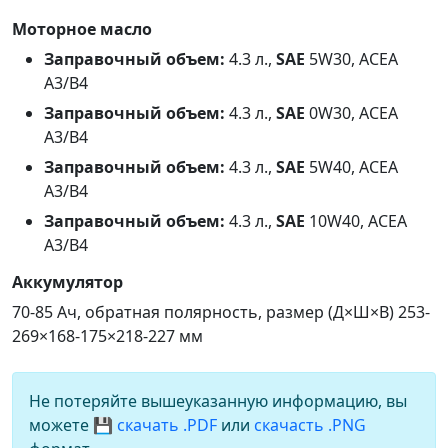
Моторное масло
Заправочный объем:
4.3 л.,
SAE
5W30, ACEA
A3/B4
Заправочный объем:
4.3 л.,
SAE
0W30, ACEA
A3/B4
Заправочный объем:
4.3 л.,
SAE
5W40, ACEA
A3/B4
Заправочный объем:
4.3 л.,
SAE
10W40, ACEA
A3/B4
Аккумулятор
70-85 Ач, обратная полярность, размер (Д×Ш×В) 253-
269×168-175×218-227 мм
Не потеряйте вышеуказанную информацию, вы
можете
💾 скачать .PDF
или
скачасть .PNG