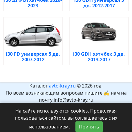
i30 III (PD) хэтчбек 2020-
i30 GDH универсал 5
2023
дв. 2012-2017
i30 FD универсал 5 дв.
i30 GDH хэтчбек 3 дв.
2007-2012
2013-2017
Каталог
avto-kray.ru
© 2026 год.
По всем возникающим вопросам пишите ✍ нам на
почту info@avto-kray.ru
Согласно закону №436-ФЗ, на сайте нет информации,
На сайте используются cookies. Продолжая
которая может причинить вред здоровью и развитию
пользоваться сайтом, вы соглашаетесь с их
детей.
использованием.
Принять
Рекомендуемый возраст 12+.