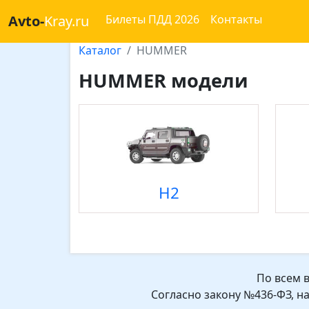
Avto-
Kray.ru
Билеты ПДД 2026
Контакты
Каталог
HUMMER
HUMMER модели
H2
По всем 
Согласно закону №436-ФЗ, н