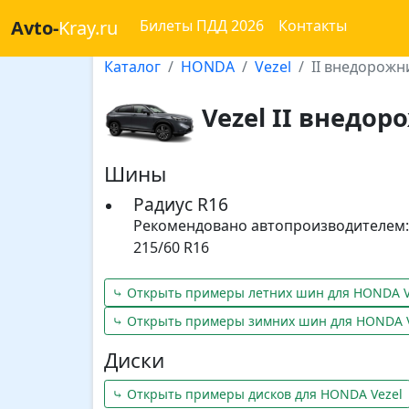
Avto-
Kray.ru
Билеты ПДД 2026
Контакты
Каталог
HONDA
Vezel
II внедорожн
Vezel II внедор
Шины
Радиус R16
Рекомендовано автопроизводителем:
215/60 R16
⤷ Открыть примеры летних шин для HONDA V
⤷ Открыть примеры зимних шин для HONDA V
Диски
⤷ Открыть примеры дисков для HONDA Vezel