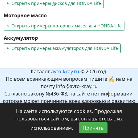
⤷ Открыть примеры дисков для HONDA Life
Моторное масло
⤷ Открыть примеры моторных масел для HONDA Life
Аккумулятор
⤷ Открыть примеры аккумуляторов для HONDA Life
Каталог
avto-kray.ru
© 2026 год.
По всем возникающим вопросам пишите ✍ нам на
почту info@avto-kray.ru
Согласно закону №436-ФЗ, на сайте нет информации,
которая может причинить вред здоровью и развитию
детей.
На сайте используются cookies. Продолжая
Рекомендуемый возраст 12+.
пользоваться сайтом, вы соглашаетесь с их
использованием.
Принять