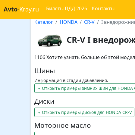
Avto-
Kray.ru
Билеты ПДД 2026
Контакты
Каталог
HONDA
CR-V
I внедорожник
CR-V I внедорож
1106 Хотите узнать больше об этой мод
Шины
Информация в стадии добавления.
⤷ Открыть примеры зимних шин для HONDA 
Диски
⤷ Открыть примеры дисков для HONDA CR-V
Моторное масло