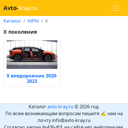
Avto-
Kray.ru
Каталог
HiPhi
X
X поколения
X внедорожник 2020-
2023
Каталог
avto-kray.ru
© 2026 год.
По всем возникающим вопросам пишите ✍ нам на
почту info@avto-kray.ru
Согласно закону №436-ФЗ, на сайте нет информации,